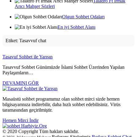
Taladro Ft Irmak
Arıcı Mahşer Sözleri
Olgun Sohbet Odaları
En iyi Sohbet Alanı
Etiket:
Tasavvuf chat
Tasavuf Sohbet ile Yarışın
Tasavvuf Sohbet Günümüzde İslami Sohbet Üzerinden Yapılan
Paylaşımların…
DEVAMINI GÖR
Masaüstü sohbet programımız olan sohbet mirci sizde hemen
bilgisayarınıza indirebilir, daha hızlı sohbet edebilisiniz. Virüs
taramasından geçirilmiştir.
Hemen Mirci İndir
Harbiyiz
.Org
© 2020 Copyright Tüm hakları saklıdır.
Referans Sitelerimiz
Bedava Sohbet
Chat