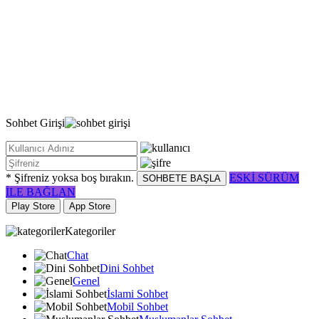
Sohbet
Girişi
* Şifreniz yoksa boş bırakın.
ESKİ SÜRÜM
SOHBETE BAŞLA
İLE BAĞLAN
Play Store
App Store
Kategoriler
Chat
Dini Sohbet
Genel
İslami Sohbet
Mobil Sohbet