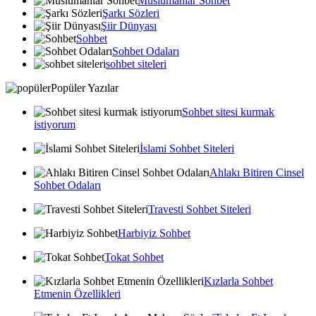
Muslumanlar Sohbet
Şarkı Sözleri
Şiir Dünyası
Sohbet
Sohbet Odaları
sohbet siteleri
Popüler Yazılar
Sohbet sitesi kurmak
istiyorum
İslami Sohbet Siteleri
Ahlakı Bitiren Cinsel
Sohbet Odaları
Travesti Sohbet Siteleri
Harbiyiz Sohbet
Tokat Sohbet
Kızlarla Sohbet
Etmenin Özellikleri