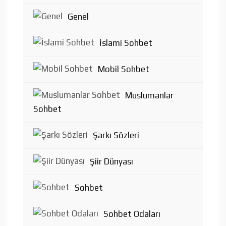
Genel
İslami Sohbet
Mobil Sohbet
Muslumanlar
Sohbet
Şarkı Sözleri
Şiir Dünyası
Sohbet
Sohbet Odaları