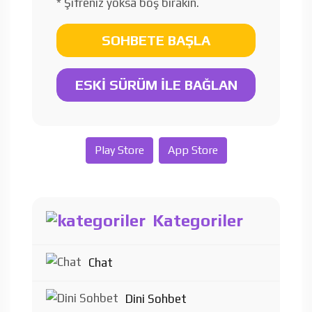
* Şifreniz yoksa boş bırakın.
SOHBETE BAŞLA
ESKİ SÜRÜM İLE BAĞLAN
Play Store
App Store
Kategoriler
Chat
Dini Sohbet