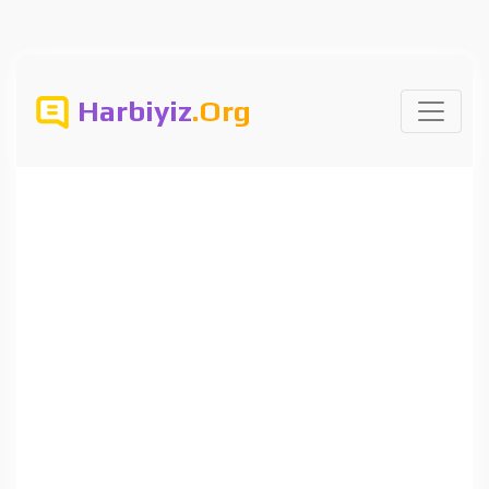
Harbiyiz
.Org