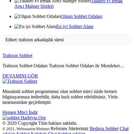
Taladro Ft Irmak
Arıcı Mahşer Sözleri
Olgun Sohbet Odaları
En iyi Sohbet Alanı
Etiket:
trabzon arkadaşlık sitesi
Trabzon Sohbet
Trabzon Sohbet Odaları Trabzon Sohbet Odaları ile Memleket…
DEVAMINI GÖR
Masaüstü sohbet programımız olan sohbet mirci sizde hemen
bilgisayarınıza indirebilir, daha hızlı sohbet edebilisiniz. Virüs
taramasından geçirilmiştir.
Hemen Mirci İndir
Harbiyiz
.Org
© 2020 Copyright Tüm hakları saklıdır.
Referans Sitelerimiz
Bedava Sohbet
Chat
© 2021, Webtasarim.Mehmet
odaları
Sohbet
Kelebek Chat
Sohbet odaları