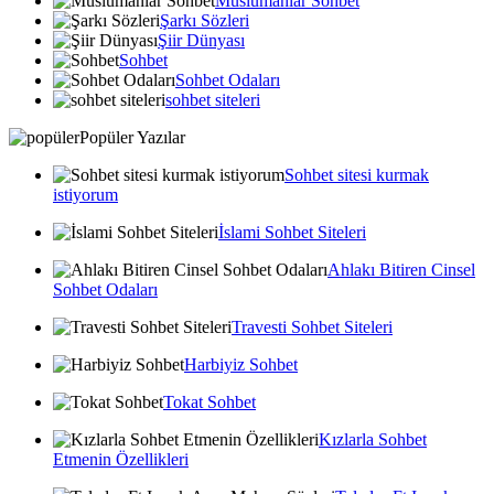
Muslumanlar Sohbet
Şarkı Sözleri
Şiir Dünyası
Sohbet
Sohbet Odaları
sohbet siteleri
Popüler Yazılar
Sohbet sitesi kurmak
istiyorum
İslami Sohbet Siteleri
Ahlakı Bitiren Cinsel
Sohbet Odaları
Travesti Sohbet Siteleri
Harbiyiz Sohbet
Tokat Sohbet
Kızlarla Sohbet
Etmenin Özellikleri