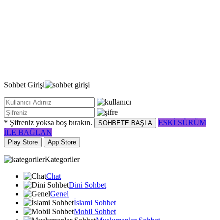
Sohbet
Girişi
* Şifreniz yoksa boş bırakın.
ESKİ SÜRÜM
SOHBETE BAŞLA
İLE BAĞLAN
Play Store
App Store
Kategoriler
Chat
Dini Sohbet
Genel
İslami Sohbet
Mobil Sohbet