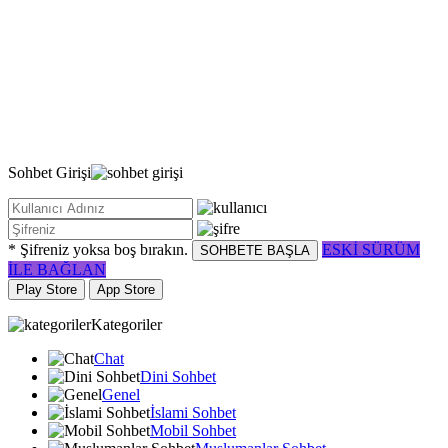
Sohbet
Girişi
* Şifreniz yoksa boş bırakın.
ESKİ SÜRÜM
SOHBETE BAŞLA
İLE BAĞLAN
Play Store
App Store
Kategoriler
Chat
Dini Sohbet
Genel
İslami Sohbet
Mobil Sohbet