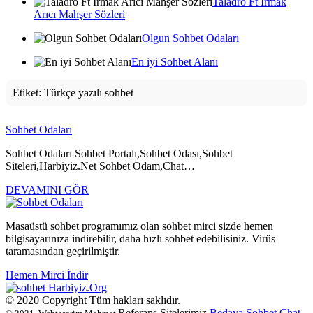
Taladro Ft Irmak
Arıcı Mahşer Sözleri
Olgun Sohbet Odaları
En iyi Sohbet Alanı
Etiket:
Türkçe yazılı sohbet
Sohbet Odaları
Sohbet Odaları Sohbet Portalı,Sohbet Odası,Sohbet
Siteleri,Harbiyiz.Net Sohbet Odam,Chat…
DEVAMINI GÖR
Masaüstü sohbet programımız olan sohbet mirci sizde hemen
bilgisayarınıza indirebilir, daha hızlı sohbet edebilisiniz. Virüs
taramasından geçirilmiştir.
Hemen Mirci İndir
Harbiyiz
.Org
© 2020 Copyright Tüm hakları saklıdır.
Referans Sitelerimiz
Bedava Sohbet
Chat