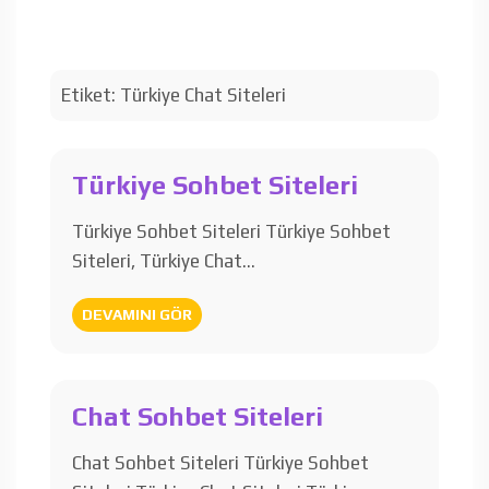
Etiket:
Türkiye Chat Siteleri
Türkiye Sohbet Siteleri
Türkiye Sohbet Siteleri Türkiye Sohbet
Siteleri, Türkiye Chat…
DEVAMINI GÖR
Chat Sohbet Siteleri
Chat Sohbet Siteleri Türkiye Sohbet