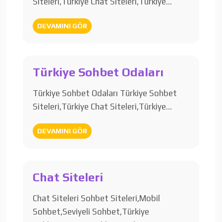
Siteleri,Türkiye Chat Siteleri,Türkiye…
DEVAMINI GÖR
Türkiye Sohbet Odaları
Türkiye Sohbet Odaları Türkiye Sohbet
Siteleri,Türkiye Chat Siteleri,Türkiye…
DEVAMINI GÖR
Chat Siteleri
Chat Siteleri Sohbet Siteleri,Mobil
Sohbet,Seviyeli Sohbet,Türkiye