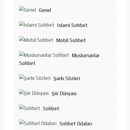
Genel
İslami Sohbet
Mobil Sohbet
Muslumanlar
Sohbet
Şarkı Sözleri
Şiir Dünyası
Sohbet
Sohbet Odaları