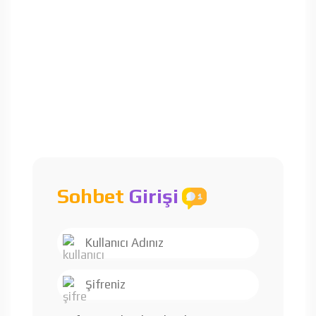
Sohbet
Girişi