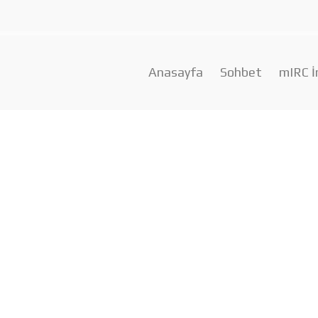
Anasayfa
Sohbet
mIRC İ