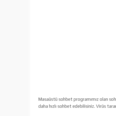
Masaüstü sohbet programımız olan sohbet
daha hızlı sohbet edebilisiniz. Virüs tar