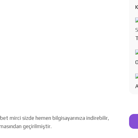
K
T
O
A
 mirci sizde hemen bilgisayarınıza indirebilir,
amasından geçirilmiştir.