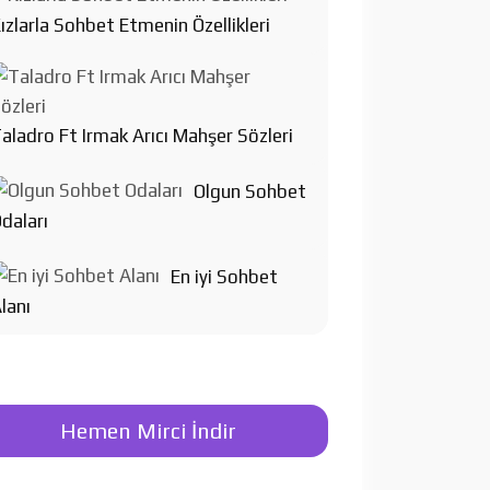
ızlarla Sohbet Etmenin Özellikleri
aladro Ft Irmak Arıcı Mahşer Sözleri
Olgun Sohbet
daları
En iyi Sohbet
lanı
Hemen Mirci İndir