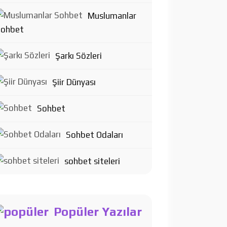
Muslumanlar
Sohbet
Şarkı Sözleri
Şiir Dünyası
Sohbet
Sohbet Odaları
sohbet siteleri
Popüler Yazılar