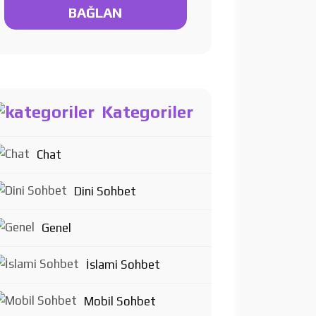
BAĞLAN
Kategoriler
Chat
Dini Sohbet
Genel
İslami Sohbet
Mobil Sohbet