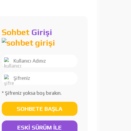
Sohbet
Girişi
* Şifreniz yoksa boş bırakın.
SOHBETE BAŞLA
ESKİ SÜRÜM İLE