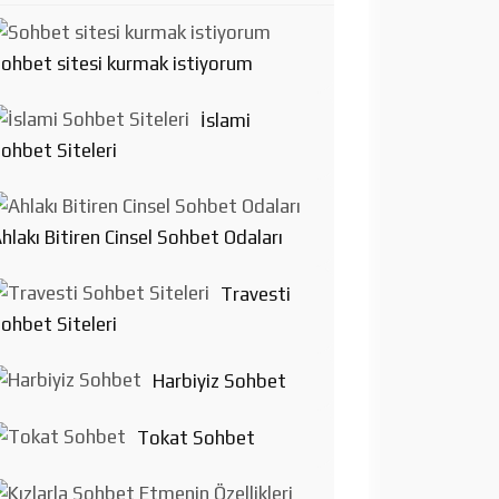
ohbet sitesi kurmak istiyorum
İslami
ohbet Siteleri
hlakı Bitiren Cinsel Sohbet Odaları
Travesti
ohbet Siteleri
Harbiyiz Sohbet
Tokat Sohbet