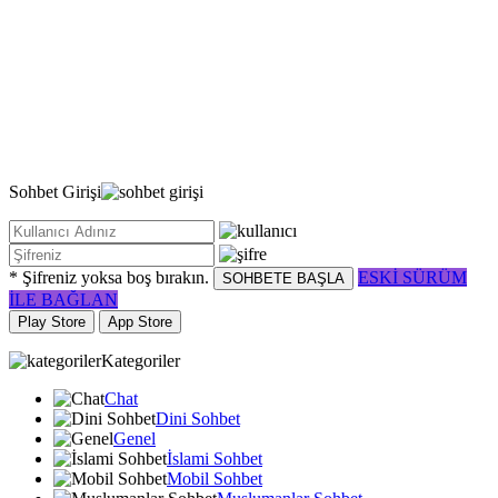
Sohbet
Girişi
* Şifreniz yoksa boş bırakın.
ESKİ SÜRÜM
SOHBETE BAŞLA
İLE BAĞLAN
Play Store
App Store
Kategoriler
Chat
Dini Sohbet
Genel
İslami Sohbet
Mobil Sohbet