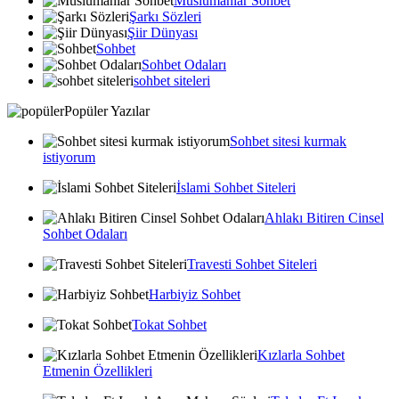
Muslumanlar Sohbet
Şarkı Sözleri
Şiir Dünyası
Sohbet
Sohbet Odaları
sohbet siteleri
Popüler Yazılar
Sohbet sitesi kurmak
istiyorum
İslami Sohbet Siteleri
Ahlakı Bitiren Cinsel
Sohbet Odaları
Travesti Sohbet Siteleri
Harbiyiz Sohbet
Tokat Sohbet
Kızlarla Sohbet
Etmenin Özellikleri