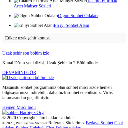
Taladro Ft Irmak
Arıcı Mahşer Sözleri
Olgun Sohbet Odaları
En iyi Sohbet Alanı
Etiket:
uzak şehir konusu
Uzak şehir son bölüm izle
Kanal D’nin yeni dizisi, Uzak Şehir’in 2 Bölümünde….
DEVAMINI GÖR
Masaüstü sohbet programımız olan sohbet mirci sizde hemen
bilgisayarınıza indirebilir, daha hızlı sohbet edebilisiniz. Virüs
taramasından geçirilmiştir.
Hemen Mirci İndir
Harbiyiz
.Org
© 2020 Copyright Tüm hakları saklıdır.
Referans Sitelerimiz
Bedava Sohbet
Chat
© 2021, Webtasarim.Mehmet
odaları
Sohbet
Kelebek Chat
Sohbet odaları