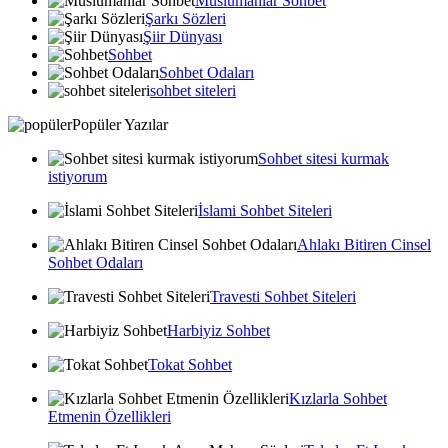
Muslumanlar Sohbet
Şarkı Sözleri
Şiir Dünyası
Sohbet
Sohbet Odaları
sohbet siteleri
Popüler Yazılar
Sohbet sitesi kurmak
istiyorum
İslami Sohbet Siteleri
Ahlakı Bitiren Cinsel
Sohbet Odaları
Travesti Sohbet Siteleri
Harbiyiz Sohbet
Tokat Sohbet
Kızlarla Sohbet
Etmenin Özellikleri