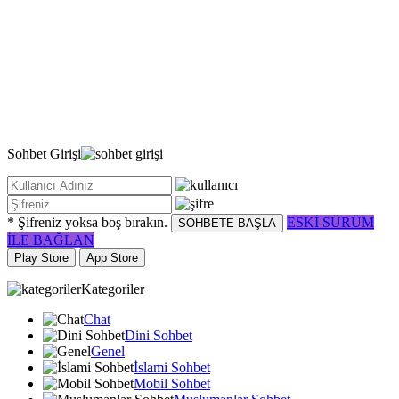
Sohbet
Girişi
* Şifreniz yoksa boş bırakın.
ESKİ SÜRÜM
SOHBETE BAŞLA
İLE BAĞLAN
Play Store
App Store
Kategoriler
Chat
Dini Sohbet
Genel
İslami Sohbet
Mobil Sohbet