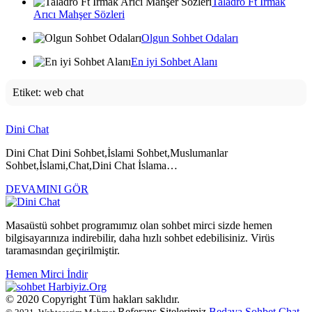
Taladro Ft Irmak
Arıcı Mahşer Sözleri
Olgun Sohbet Odaları
En iyi Sohbet Alanı
Etiket:
web chat
Dini Chat
Dini Chat Dini Sohbet,İslami Sohbet,Muslumanlar
Sohbet,İslami,Chat,Dini Chat İslama…
DEVAMINI GÖR
Masaüstü sohbet programımız olan sohbet mirci sizde hemen
bilgisayarınıza indirebilir, daha hızlı sohbet edebilisiniz. Virüs
taramasından geçirilmiştir.
Hemen Mirci İndir
Harbiyiz
.Org
© 2020 Copyright Tüm hakları saklıdır.
Referans Sitelerimiz
Bedava Sohbet
Chat