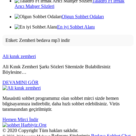
Taladro Ft Irmak
Arıcı Mahşer Sözleri
Olgun Sohbet Odaları
En iyi Sohbet Alanı
Etiket:
Zemheri bedava mp3 indir
Ali kınık zemheri
Ali Kınık Zemheri Şarkı Sözleri Sitemizde Bulabilirsiniz
Böylesine…
DEVAMINI GÖR
Masaüstü sohbet programımız olan sohbet mirci sizde hemen
bilgisayarınıza indirebilir, daha hızlı sohbet edebilisiniz. Virüs
taramasından geçirilmiştir.
Hemen Mirci İndir
Harbiyiz
.Org
© 2020 Copyright Tüm hakları saklıdır.
Referans Sitelerimiz
Bedava Sohbet
Chat