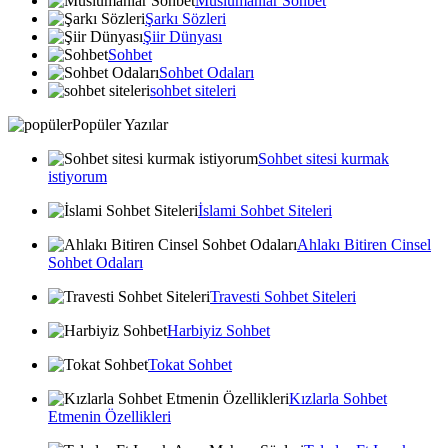
Muslumanlar Sohbet
Şarkı Sözleri
Şiir Dünyası
Sohbet
Sohbet Odaları
sohbet siteleri
Popüler Yazılar
Sohbet sitesi kurmak
istiyorum
İslami Sohbet Siteleri
Ahlakı Bitiren Cinsel
Sohbet Odaları
Travesti Sohbet Siteleri
Harbiyiz Sohbet
Tokat Sohbet
Kızlarla Sohbet
Etmenin Özellikleri