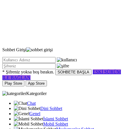
Sohbet
Girişi
* Şifreniz yoksa boş bırakın.
ESKİ SÜRÜM
SOHBETE BAŞLA
İLE BAĞLAN
Play Store
App Store
Kategoriler
Chat
Dini Sohbet
Genel
İslami Sohbet
Mobil Sohbet