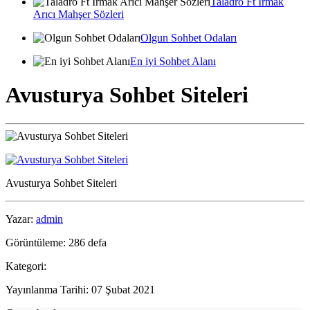
Taladro Ft Irmak
Arıcı Mahşer Sözleri
Olgun Sohbet Odaları
En iyi Sohbet Alanı
Avusturya Sohbet Siteleri
Avusturya Sohbet Siteleri
Yazar:
admin
Görüntüleme: 286 defa
Kategori:
Yayınlanma Tarihi: 07 Şubat 2021