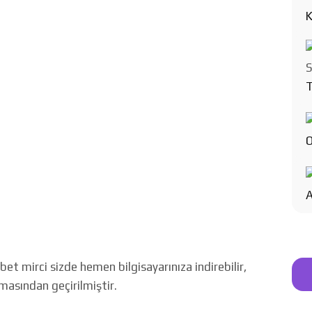
K
T
O
A
 mirci sizde hemen bilgisayarınıza indirebilir,
amasından geçirilmiştir.