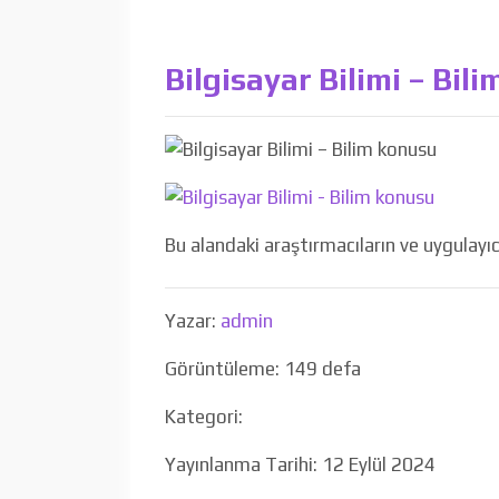
Bilgisayar Bilimi – Bil
Bu alandaki araştırmacıların ve uygulayıcı
Yazar:
admin
Görüntüleme: 149 defa
Kategori:
Yayınlanma Tarihi: 12 Eylül 2024