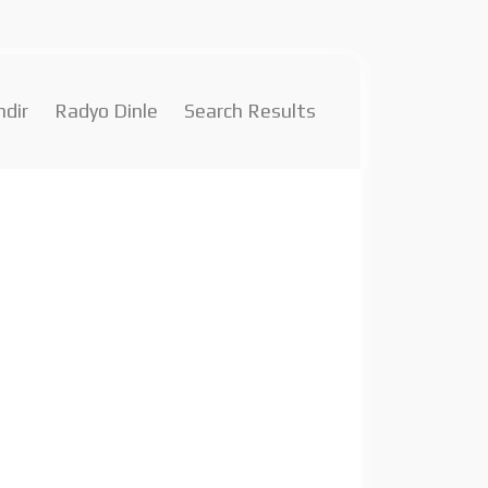
ndir
Radyo Dinle
Search Results