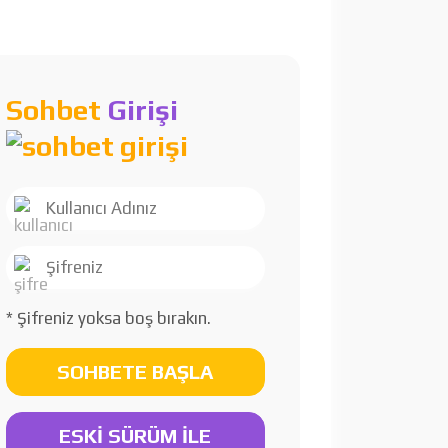
Sohbet
Girişi
* Şifreniz yoksa boş bırakın.
SOHBETE BAŞLA
ESKİ SÜRÜM İLE