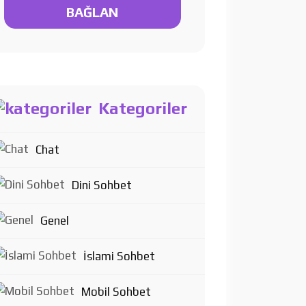
BAĞLAN
Kategoriler
Chat
Dini Sohbet
Genel
İslami Sohbet
Mobil Sohbet