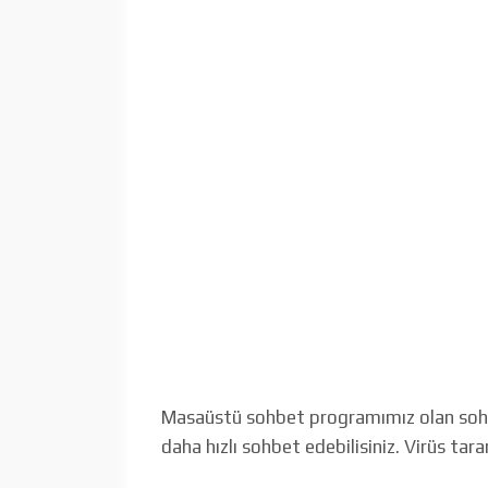
Masaüstü sohbet programımız olan sohbet
daha hızlı sohbet edebilisiniz. Virüs tar