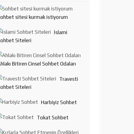
ohbet sitesi kurmak istiyorum
İslami
ohbet Siteleri
hlakı Bitiren Cinsel Sohbet Odaları
Travesti
ohbet Siteleri
Harbiyiz Sohbet
Tokat Sohbet