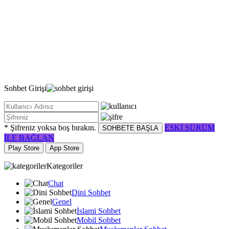
Sohbet
Girişi
* Şifreniz yoksa boş bırakın.
ESKİ SÜRÜM
SOHBETE BAŞLA
İLE BAĞLAN
Play Store
App Store
Kategoriler
Chat
Dini Sohbet
Genel
İslami Sohbet
Mobil Sohbet