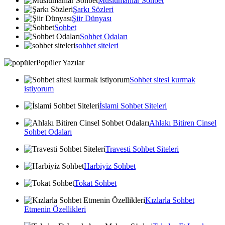
Muslumanlar Sohbet
Şarkı Sözleri
Şiir Dünyası
Sohbet
Sohbet Odaları
sohbet siteleri
Popüler Yazılar
Sohbet sitesi kurmak
istiyorum
İslami Sohbet Siteleri
Ahlakı Bitiren Cinsel
Sohbet Odaları
Travesti Sohbet Siteleri
Harbiyiz Sohbet
Tokat Sohbet
Kızlarla Sohbet
Etmenin Özellikleri