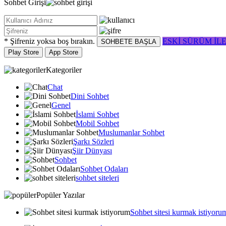
Sohbet
Girişi
* Şifreniz yoksa boş bırakın.
ESKİ SÜRÜM İL
SOHBETE BAŞLA
Play Store
App Store
Kategoriler
Chat
Dini Sohbet
Genel
İslami Sohbet
Mobil Sohbet
Muslumanlar Sohbet
Şarkı Sözleri
Şiir Dünyası
Sohbet
Sohbet Odaları
sohbet siteleri
Popüler Yazılar
Sohbet sitesi kurmak istiyoru