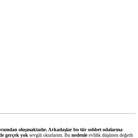
orumdan oluşmaktadır. Arkadaşlar bu tür sohbet odalarına
rde gerçek yok
sevgili okurlarım. Bu
nedenle
evlilik düşünen değerli