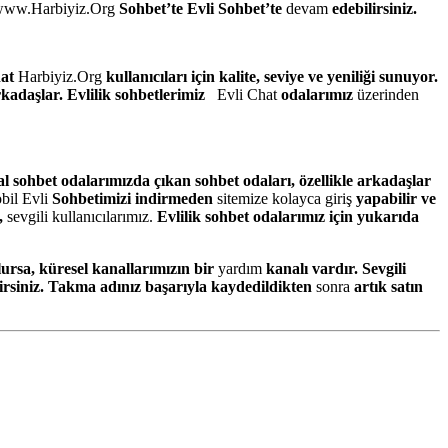
ww.Harbiyiz.Org
Sohbet’te Evli Sohbet’te
devam
edebilirsiniz.
hat
Harbiyiz.Org
kullanıcıları için kalite, seviye ve yeniliği sunuyor.
kadaşlar. Evlilik sohbetlerimiz
Evli Chat
odalarımız
üzerinden
nal sohbet odalarımızda çıkan sohbet odaları, özellikle arkadaşlar
obil Evli
Sohbetimizi indirmeden
sitemize kolayca giriş
yapabilir ve
,
sevgili kullanıcılarımız.
Evlilik sohbet odalarımız için yukarıda
lursa, küresel kanallarımızın bir
yardım
kanalı vardır. Sevgili
lirsiniz. Takma adınız başarıyla kaydedildikten
sonra
artık satın