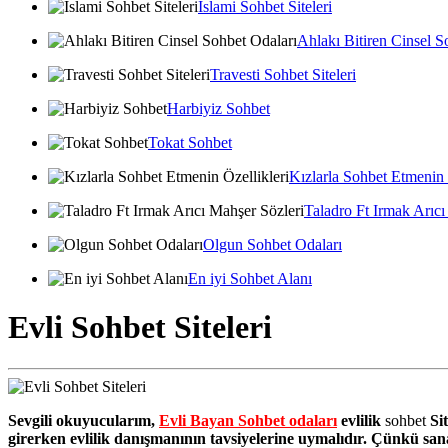
İslami Sohbet Siteleri
Ahlakı Bitiren Cinsel S
Travesti Sohbet Siteleri
Harbiyiz Sohbet
Tokat Sohbet
Kızlarla Sohbet Etmenin 
Taladro Ft Irmak Arıcı
Olgun Sohbet Odaları
En iyi Sohbet Alanı
Evli Sohbet Siteleri
Sevgili okuyucularım,
Evli Bayan Sohbet odaları
evlilik
sohbet
Sit
girerken evlilik danışmanının tavsiyelerine uymalıdır. Çünkü san