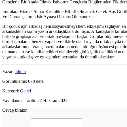
Gençlerle Bir Arada Olmak İstiyoruz Gençlerin Bilgilerinden Fikirler
İnsanlara Hizmet Sunar Kesinlikle Kibirli Olmamak Gerek Hoş Görül
Ve Davranışlarının Bir Aynası OLmuş Olursunuz.
Bir çocuk için arkadaş hem sosyalleşmeyi hem etkileşimi sağlayan en ön
arkadaşlıkları sonra yakın arkadaşlıklara dönüşür. Arkadaşlarla kurulan i
birlikte gruplaşmalar ve ortak paylaşımlar başlar. Gruplar büyümeye başla
Gruplaşmalarda benzer yapıda ve fikirde olanlar ya da ortak payda da b
arkadaşlarının davranış bozulmalarına neden olduğu düşüncesi pek doğru
olamamaları ise kendi tercihleri olabileceği gibi kişilik özellikleri n
yaşantısı, arkadaş ve eş seçimleri açısından da önemli olacaktır.
Yazar:
admin
Görüntüleme: 678 defa
Kategori:
Genel
Yayınlanma Tarihi: 27 Haziran 2022
Cevap bırakın