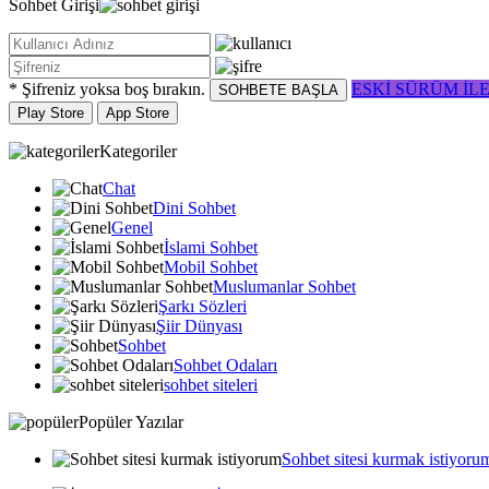
Sohbet
Girişi
* Şifreniz yoksa boş bırakın.
ESKİ SÜRÜM İL
SOHBETE BAŞLA
Play Store
App Store
Kategoriler
Chat
Dini Sohbet
Genel
İslami Sohbet
Mobil Sohbet
Muslumanlar Sohbet
Şarkı Sözleri
Şiir Dünyası
Sohbet
Sohbet Odaları
sohbet siteleri
Popüler Yazılar
Sohbet sitesi kurmak istiyoru