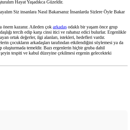
şturalım Hayat Yaşadıkca Güzeldir.
alım Siz insanlara Nasıl Bakarsanız İnsanlarda Sizlere Öyle Bakar
a da önem kazanır. Aileden çok
arkadaş
odaklı bir yaşam önce grup
lığı tercih edip karşı cinsi itici ve rahatsız edici bulurlar. Ergenlikle
n ortak değerler, ilgi alanları, istekleri, hedefleri vardır.
erin çocukların arkadaşları tarafından etkilendiğini söylemesi ya da
up oluşturmada temeldir. Bazı ergenlerin hiçbir gruba dahil
n şeyin tespiti ve kabul düzeyine çekilmesi ergenin gelecekteki