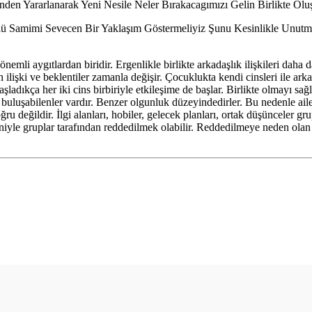
inden Yararlanarak Yeni Nesile Neler Bırakacagımızı Gelin Birlikte Olu
ü Samimi Sevecen Bir Yaklaşım Göstermeliyiz Şunu Kesinlikle Unutmay
emli aygıtlardan biridir. Ergenlikle birlikte arkadaşlık ilişkileri dah
lişki ve beklentiler zamanla değişir. Çocuklukta kendi cinsleri ile arkadaş
dıkça her iki cins birbiriyle etkileşime de başlar. Birlikte olmayı sağlaya
uluşabilenler vardır. Benzer olgunluk düzeyindedirler. Bu nedenle ailel
 değildir. İlgi alanları, hobiler, gelecek planları, ortak düşünceler gr
edeniyle gruplar tarafından reddedilmek olabilir. Reddedilmeye neden ola