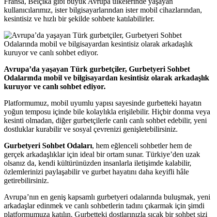
Fransa, Belçika gibi büyük Avrupa ülkelerinde yaşayan
kullanıcılarımız, ister bilgisayarlarından ister mobil cihazlarından,
kesintisiz ve hızlı bir şekilde sohbete katılabilirler.
Avrupa’da yaşayan Türk gurbetçiler, Gurbetyeri Sohbet
Odalarında mobil ve bilgisayardan kesintisiz olarak arkadaşlık
kuruyor ve canlı sohbet ediyor.
Platformumuz, mobil uyumlu yapısı sayesinde gurbetteki hayatın
yoğun temposu içinde bile kolaylıkla erişilebilir. Hiçbir donma veya
kesinti olmadan, diğer gurbetçilerle canlı canlı sohbet edebilir, yeni
dostluklar kurabilir ve sosyal çevrenizi genişletebilirsiniz.
Gurbetyeri Sohbet Odaları
, hem eğlenceli sohbetler hem de
gerçek arkadaşlıklar için ideal bir ortam sunar. Türkiye’den uzak
olsanız da, kendi kültürünüzden insanlarla iletişimde kalabilir,
özlemlerinizi paylaşabilir ve gurbet hayatını daha keyifli hâle
getirebilirsiniz.
Avrupa’nın en geniş kapsamlı gurbetyeri odalarında buluşmak, yeni
arkadaşlar edinmek ve canlı sohbetlerin tadını çıkarmak için şimdi
platformumuza katılın. Gurbetteki dostlarınızla sıcak bir sohbet sizi