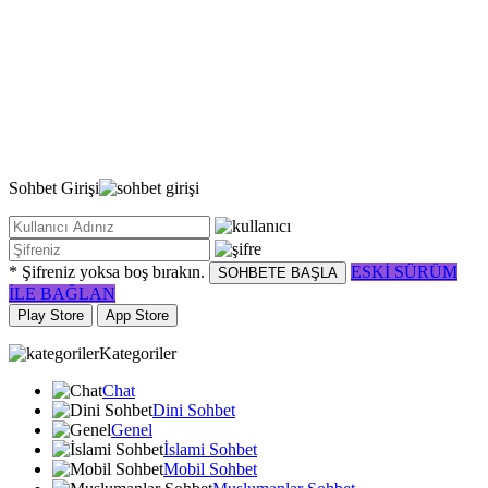
Sohbet
Girişi
* Şifreniz yoksa boş bırakın.
ESKİ SÜRÜM
SOHBETE BAŞLA
İLE BAĞLAN
Play Store
App Store
Kategoriler
Chat
Dini Sohbet
Genel
İslami Sohbet
Mobil Sohbet