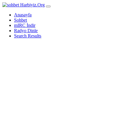
Harbiyiz
.Org
Anasayfa
Sohbet
mIRC İndir
Radyo Dinle
Search Results