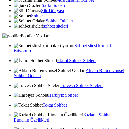
Muslumanlar Sohbet
Şarkı Sözleri
Şiir Dünyası
Sohbet
Sohbet Odaları
sohbet siteleri
Popüler Yazılar
Sohbet sitesi kurmak
istiyorum
İslami Sohbet Siteleri
Ahlakı Bitiren Cinsel
Sohbet Odaları
Travesti Sohbet Siteleri
Harbiyiz Sohbet
Tokat Sohbet
Kızlarla Sohbet
Etmenin Özellikleri