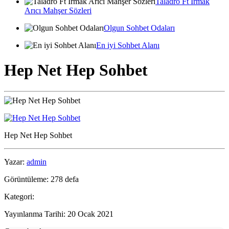
Taladro Ft Irmak
Arıcı Mahşer Sözleri
Olgun Sohbet Odaları
En iyi Sohbet Alanı
Hep Net Hep Sohbet
Hep Net Hep Sohbet
Yazar:
admin
Görüntüleme: 278 defa
Kategori:
Yayınlanma Tarihi: 20 Ocak 2021