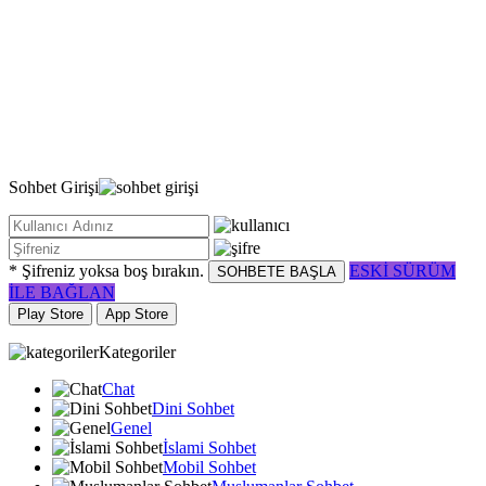
Sohbet
Girişi
* Şifreniz yoksa boş bırakın.
ESKİ SÜRÜM
SOHBETE BAŞLA
İLE BAĞLAN
Play Store
App Store
Kategoriler
Chat
Dini Sohbet
Genel
İslami Sohbet
Mobil Sohbet