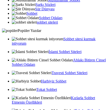
Muslumanlar Sohbet
Şarkı Sözleri
Şiir Dünyası
Sohbet
Sohbet Odaları
sohbet siteleri
Popüler Yazılar
Sohbet sitesi kurmak
istiyorum
İslami Sohbet Siteleri
Ahlakı Bitiren Cinsel
Sohbet Odaları
Travesti Sohbet Siteleri
Harbiyiz Sohbet
Tokat Sohbet
Kızlarla Sohbet
Etmenin Özellikleri