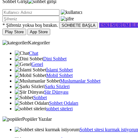
Sohbet
Girişi
* Şifreniz yoksa boş bırakın.
ESKİ SÜRÜM İL
SOHBETE BAŞLA
Play Store
App Store
Kategoriler
Chat
Dini Sohbet
Genel
İslami Sohbet
Mobil Sohbet
Muslumanlar Sohbet
Şarkı Sözleri
Şiir Dünyası
Sohbet
Sohbet Odaları
sohbet siteleri
Popüler Yazılar
Sohbet sitesi kurmak istiyoru