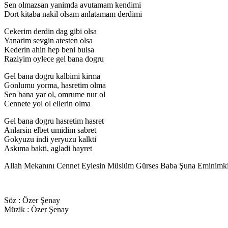
Sen olmazsan yanimda avutamam kendimi
Dort kitaba nakil olsam anlatamam derdimi
Cekerim derdin dag gibi olsa
Yanarim sevgin atesten olsa
Kederin ahin hep beni bulsa
Raziyim oylece gel bana dogru
Gel bana dogru kalbimi kirma
Gonlumu yorma, hasretim olma
Sen bana yar ol, omrume nur ol
Cennete yol ol ellerin olma
Gel bana dogru hasretim hasret
Anlarsin elbet umidim sabret
Gokyuzu indi yeryuzu kalkti
Askıma bakti, agladi hayret
Allah Mekanını Cennet Eylesin Müslüm Gürses Baba Şuna Eminimki 
Söz : Özer Şenay
Müzik : Özer Şenay