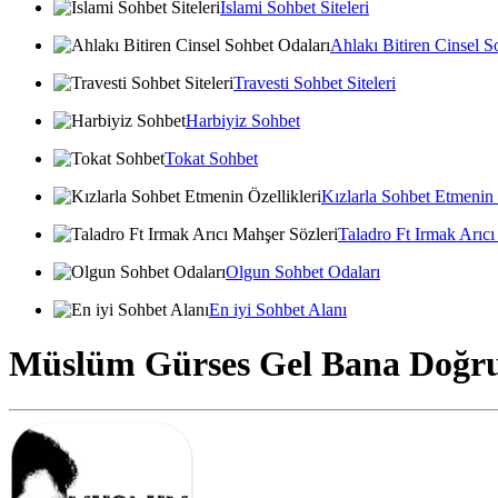
İslami Sohbet Siteleri
Ahlakı Bitiren Cinsel S
Travesti Sohbet Siteleri
Harbiyiz Sohbet
Tokat Sohbet
Kızlarla Sohbet Etmenin 
Taladro Ft Irmak Arıcı
Olgun Sohbet Odaları
En iyi Sohbet Alanı
Müslüm Gürses Gel Bana Doğru 