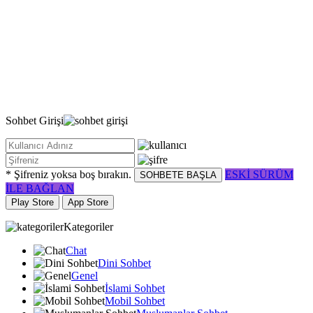
Sohbet
Girişi
* Şifreniz yoksa boş bırakın.
ESKİ SÜRÜM
SOHBETE BAŞLA
İLE BAĞLAN
Play Store
App Store
Kategoriler
Chat
Dini Sohbet
Genel
İslami Sohbet
Mobil Sohbet