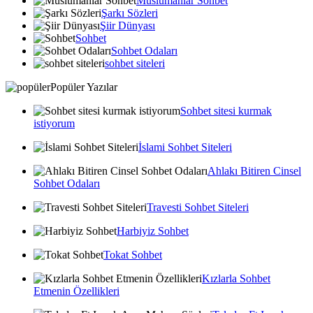
Muslumanlar Sohbet
Şarkı Sözleri
Şiir Dünyası
Sohbet
Sohbet Odaları
sohbet siteleri
Popüler Yazılar
Sohbet sitesi kurmak
istiyorum
İslami Sohbet Siteleri
Ahlakı Bitiren Cinsel
Sohbet Odaları
Travesti Sohbet Siteleri
Harbiyiz Sohbet
Tokat Sohbet
Kızlarla Sohbet
Etmenin Özellikleri