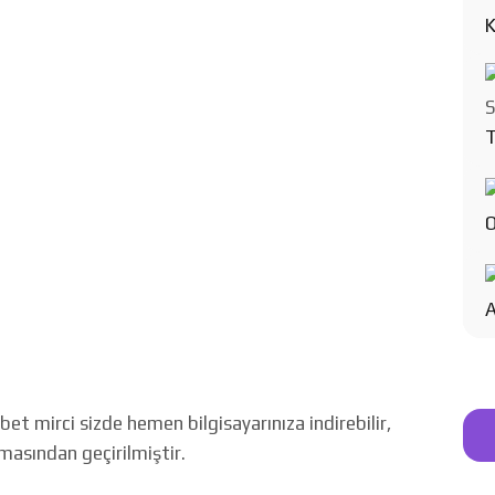
K
T
O
A
 mirci sizde hemen bilgisayarınıza indirebilir,
amasından geçirilmiştir.