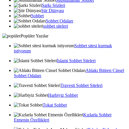
Muslumanlar Sohbet
Şarkı Sözleri
Şiir Dünyası
Sohbet
Sohbet Odaları
sohbet siteleri
Popüler Yazılar
Sohbet sitesi kurmak
istiyorum
İslami Sohbet Siteleri
Ahlakı Bitiren Cinsel
Sohbet Odaları
Travesti Sohbet Siteleri
Harbiyiz Sohbet
Tokat Sohbet
Kızlarla Sohbet
Etmenin Özellikleri