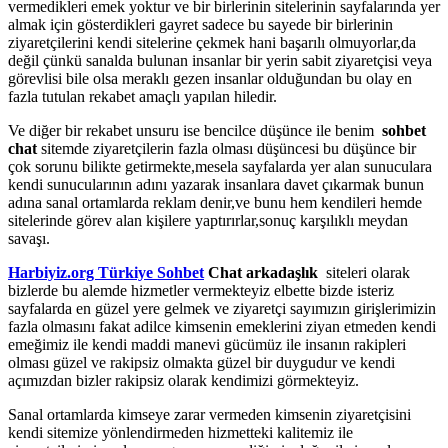
vermedikleri emek yoktur ve bir birlerinin sitelerinin sayfalarında yer
almak için gösterdikleri gayret sadece bu sayede bir birlerinin
ziyaretçilerini kendi sitelerine çekmek hani başarılı olmuyorlar,da
değil çünkü sanalda bulunan insanlar bir yerin sabit ziyaretçisi veya
görevlisi bile olsa meraklı gezen insanlar olduğundan bu olay en
fazla tutulan rekabet amaçlı yapılan hiledir.
Ve diğer bir rekabet unsuru ise bencilce düşünce ile benim
sohbet
chat
sitemde ziyaretçilerin fazla olması düşüncesi bu düşünce bir
çok sorunu bilikte getirmekte,mesela sayfalarda yer alan sunuculara
kendi sunucularının adını yazarak insanlara davet çıkarmak bunun
adına sanal ortamlarda reklam denir,ve bunu hem kendileri hemde
sitelerinde görev alan kişilere yaptırırlar,sonuç karşılıklı meydan
savaşı.
Harbiyiz.org Türkiye Sohbet
Chat arkadaşlık
siteleri olarak
bizlerde bu alemde hizmetler vermekteyiz elbette bizde isteriz
sayfalarda en güzel yere gelmek ve ziyaretçi sayımızın girişlerimizin
fazla olmasını fakat adilce kimsenin emeklerini ziyan etmeden kendi
emeğimiz ile kendi maddi manevi gücümüz ile insanın rakipleri
olması güzel ve rakipsiz olmakta güzel bir duygudur ve kendi
açımızdan bizler rakipsiz olarak kendimizi görmekteyiz.
Sanal ortamlarda kimseye zarar vermeden kimsenin ziyaretçisini
kendi sitemize yönlendirmeden hizmetteki kalitemiz ile