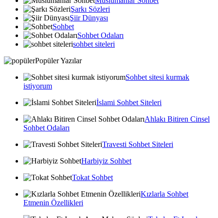
Muslumanlar Sohbet
Şarkı Sözleri
Şiir Dünyası
Sohbet
Sohbet Odaları
sohbet siteleri
Popüler Yazılar
Sohbet sitesi kurmak
istiyorum
İslami Sohbet Siteleri
Ahlakı Bitiren Cinsel
Sohbet Odaları
Travesti Sohbet Siteleri
Harbiyiz Sohbet
Tokat Sohbet
Kızlarla Sohbet
Etmenin Özellikleri