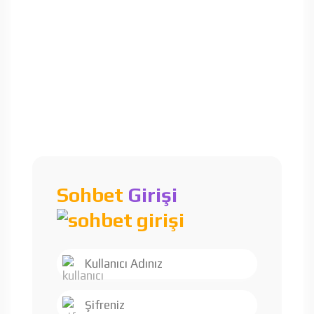
Sohbet
Girişi