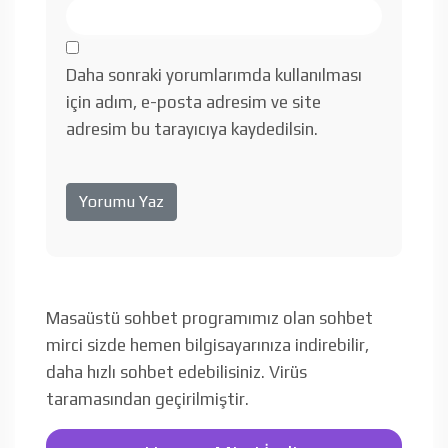
Daha sonraki yorumlarımda kullanılması
için adım, e-posta adresim ve site
adresim bu tarayıcıya kaydedilsin.
Masaüstü sohbet programımız olan sohbet
mirci sizde hemen bilgisayarınıza indirebilir,
daha hızlı sohbet edebilisiniz. Virüs
taramasından geçirilmiştir.