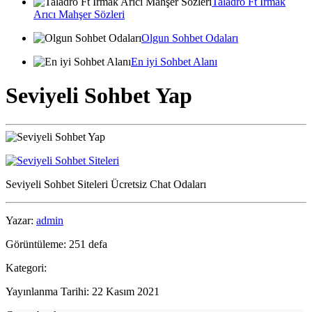
Taladro Ft Irmak
Arıcı Mahşer Sözleri
Olgun Sohbet Odaları
En iyi Sohbet Alanı
Seviyeli Sohbet Yap
Seviyeli Sohbet Siteleri Ücretsiz Chat Odaları
Yazar:
admin
Görüntüleme: 251 defa
Kategori:
Yayınlanma Tarihi: 22 Kasım 2021