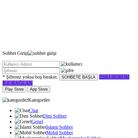
Sohbet
Girişi
* Şifreniz yoksa boş bırakın.
ESKİ SÜRÜM
SOHBETE BAŞLA
İLE BAĞLAN
Play Store
App Store
Kategoriler
Chat
Dini Sohbet
Genel
İslami Sohbet
Mobil Sohbet