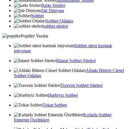
Muslumanlar Sohbet
Şarkı Sözleri
Şiir Dünyası
Sohbet
Sohbet Odaları
sohbet siteleri
Popüler Yazılar
Sohbet sitesi kurmak
istiyorum
İslami Sohbet Siteleri
Ahlakı Bitiren Cinsel
Sohbet Odaları
Travesti Sohbet Siteleri
Harbiyiz Sohbet
Tokat Sohbet
Kızlarla Sohbet
Etmenin Özellikleri