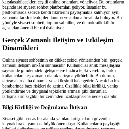
karşılaşabilecekleri çeşitli online ortamlara yöneliyor. Bu ortamların
başında ise siyaset sohbet platformları geliyor. İnsanlar bu
platformlarda sadece kendi fikirlerini paylaşmakla kalmıyor, aynı
zamanda farklı ideolojileri tanıma ve anlama fırsatı da buluyor. Bu
yönüyle siyaset sohbeti, toplumsal bilinç ve demokratik kültür
açısından önemli bir rol üstleniyor.
Gerçek Zamanlı İletişim ve Etkileşim
Dinamikleri
Online siyaset sohbetinin en dikkat çekici yönlerinden biri, gerçek
zamanlı iletişim imkânı sunmasıdır. Kullanıcılar anlık mesajlaşma
sayesinde gündemdeki gelişmelere hızlıca tepki verebilir, farklı
kullanıcılarla eş zamanlı olarak tartışma yürütebilir. Bu durum,
tartışmaları daha dinamik ve etkileşimli hale getirir. Ancak bu hız,
beraberinde bazı riskleri de getirir. Özellikle bilgi kirliliği, yanlış
yönlendirme ve duygusal tepkilerin artması gibi durumlar,
tartışmaların sağlıklı bir zeminden uzaklaşmasına neden olabilir.
Bilgi Kirliliği ve Doğrulama İhtiyacı
Siyaset gibi hassas bir alanda yapılan tartışmaların güvenilir
kaynaklara dayanması büyük önem taşır. Kullanıcıların paylaştığı
bilgileri doğrulaması ve sağlam verilere dayandırması, tartışma