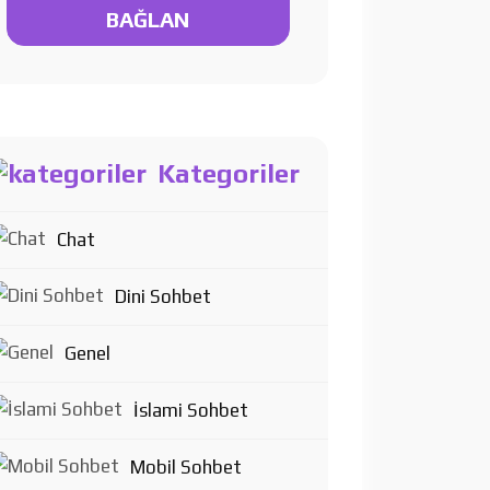
BAĞLAN
Kategoriler
Chat
Dini Sohbet
Genel
İslami Sohbet
Mobil Sohbet