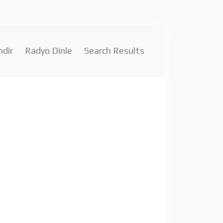
ndir
Radyo Dinle
Search Results