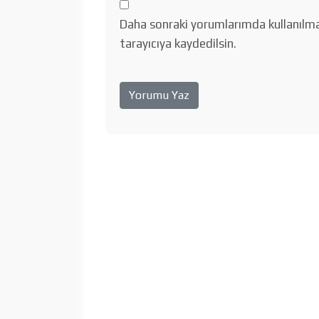
Daha sonraki yorumlarımda kullanılma
tarayıcıya kaydedilsin.