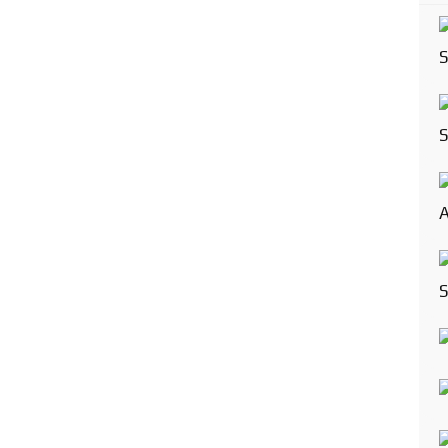
S
S
A
S