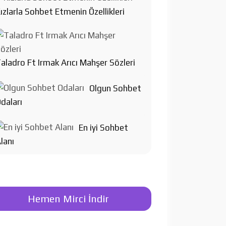
ızlarla Sohbet Etmenin Özellikleri
aladro Ft Irmak Arıcı Mahşer Sözleri
Olgun Sohbet
daları
En iyi Sohbet
lanı
Hemen Mirci İndir