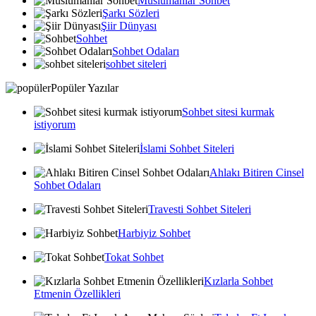
Muslumanlar Sohbet
Şarkı Sözleri
Şiir Dünyası
Sohbet
Sohbet Odaları
sohbet siteleri
Popüler Yazılar
Sohbet sitesi kurmak
istiyorum
İslami Sohbet Siteleri
Ahlakı Bitiren Cinsel
Sohbet Odaları
Travesti Sohbet Siteleri
Harbiyiz Sohbet
Tokat Sohbet
Kızlarla Sohbet
Etmenin Özellikleri