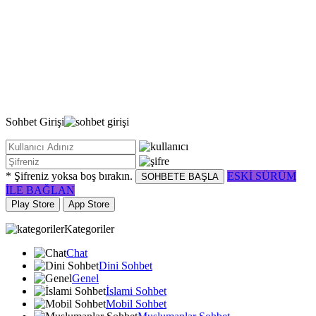
Sohbet
Girişi
* Şifreniz yoksa boş bırakın.
ESKİ SÜRÜM
SOHBETE BAŞLA
İLE BAĞLAN
Play Store
App Store
Kategoriler
Chat
Dini Sohbet
Genel
İslami Sohbet
Mobil Sohbet