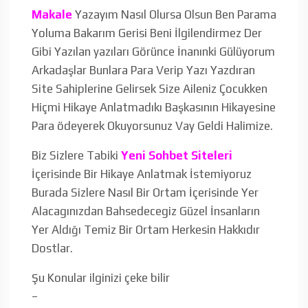
Makale
Yazayım Nasıl Olursa Olsun Ben Parama
Yoluma Bakarım Gerisi Beni İlgilendirmez Der
Gibi Yazılan yazıları Görünce İnanınki Gülüyorum
Arkadaşlar Bunlara Para Verip Yazı Yazdıran
Site Sahiplerine Gelirsek Size Aileniz Çocukken
Hiçmi Hikaye Anlatmadıkı Başkasının Hikayesine
Para ödeyerek Okuyorsunuz Vay Geldi Halimize.
Biz Sizlere Tabiki
Yeni Sohbet Siteleri
İçerisinde Bir Hikaye Anlatmak İstemiyoruz
Burada Sizlere Nasıl Bir Ortam İçerisinde Yer
Alacagınızdan Bahsedecegiz Güzel İnsanların
Yer Aldığı Temiz Bir Ortam Herkesin Hakkıdır
Dostlar.
Şu Konular ilginizi çeke bilir
–