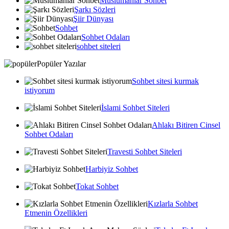
Muslumanlar Sohbet
Şarkı Sözleri
Şiir Dünyası
Sohbet
Sohbet Odaları
sohbet siteleri
Popüler Yazılar
Sohbet sitesi kurmak
istiyorum
İslami Sohbet Siteleri
Ahlakı Bitiren Cinsel
Sohbet Odaları
Travesti Sohbet Siteleri
Harbiyiz Sohbet
Tokat Sohbet
Kızlarla Sohbet
Etmenin Özellikleri