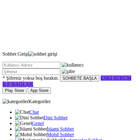
Sohbet
Girişi
* Şifreniz yoksa boş bırakın.
ESKİ SÜRÜM
SOHBETE BAŞLA
İLE BAĞLAN
Play Store
App Store
Kategoriler
Chat
Dini Sohbet
Genel
İslami Sohbet
Mobil Sohbet